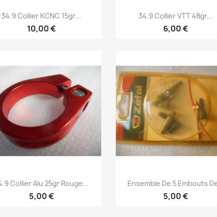
Aperçu rapide
Aperçu rapide


34.9 Collier KCNC 15gr...
34.9 Collier VTT 48gr...
10,00 €
6,00 €
Aperçu rapide
Aperçu rapide


4.9 Collier Alu 25gr Rouge...
Ensemble De 5 Embouts De.
5,00 €
5,00 €