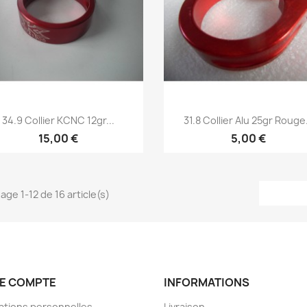
Aperçu rapide
Aperçu rapide


34.9 Collier KCNC 12gr...
31.8 Collier Alu 25gr Rouge.
15,00 €
5,00 €
age 1-12 de 16 article(s)
E COMPTE
INFORMATIONS
ations personnelles
Livraison