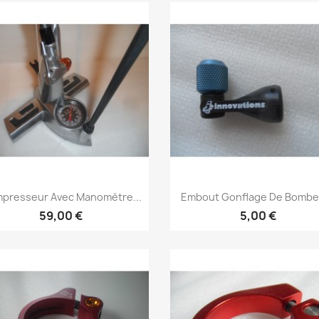
Aperçu rapide
Aperçu rapide


presseur Avec Manomètre...
Embout Gonflage De Bombe 
59,00 €
5,00 €