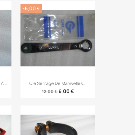
-6,00 €
Aperçu rapide

À...
Clé Serrage De Manivelles...
6,00 €
12,00 €