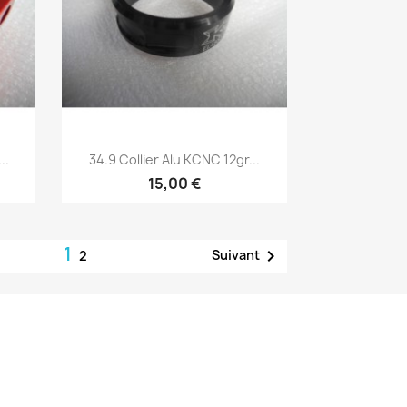
Aperçu rapide

..
34.9 Collier Alu KCNC 12gr...
15,00 €
1

Suivant
2