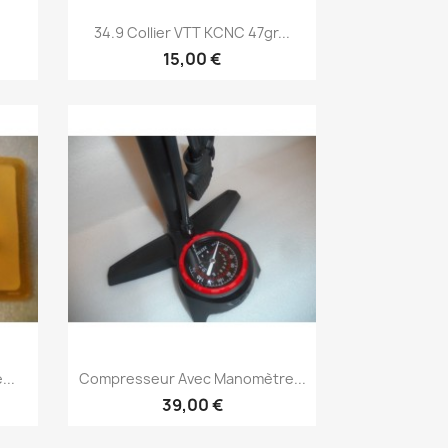
Aperçu rapide

34.9 Collier VTT KCNC 47gr...
15,00 €
Aperçu rapide

..
Compresseur Avec Manomètre...
39,00 €