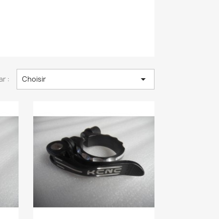

ar :
Choisir